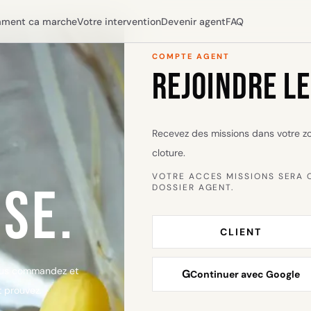
ment ca marche
Votre intervention
Devenir agent
FAQ
COMPTE AGENT
REJOINDRE LE
Recevez des missions dans votre z
cloture.
VOTRE ACCES MISSIONS SERA 
SE.
DOSSIER AGENT.
CLIENT
ous commandez et
G
Continuer avec Google
t prouvez.