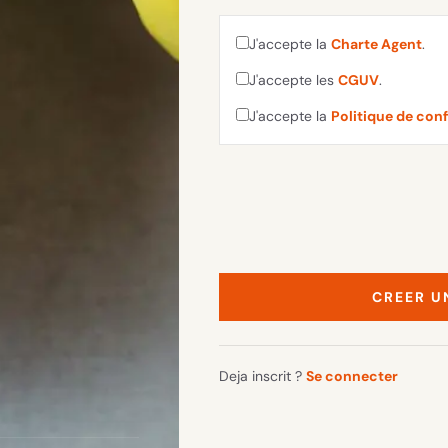
J'accepte la
Charte Agent
.
J'accepte les
CGUV
.
J'accepte la
Politique de conf
CREER U
Deja inscrit ?
Se connecter