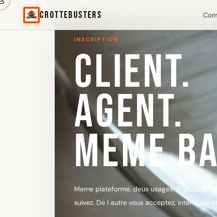

CrotteBusters
Com
INSCRIPTION
CLIENT.
AGENT.
MEME BA
Meme plateforme, deux usages. D un cote v
suivez. De l autre vous acceptez, intervenez e