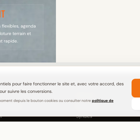
nt
 flexibles, agenda
loture terrain et
t rapide.
tiels pour faire fonctionner le site et, avec votre accord, des
ur suivre les conversions.
PROFILS
moment depuis le bouton cookies ou consulter notre
politique de
 nettoyage
Particuliers
r
Syndics
ment
Collectivites
ent
Devenir agent